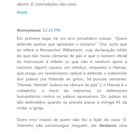
aborto. E contradições são ruins.
Reply
Anonymous
12:24 PM
Em primeiro lugar há um erro jornalístico crasso. "Quem
defende padres que apoiaram o nazismo". Ora, acho que
se refere a Monsenhor Williamson, cuja declaração infeliz
de que não havia câmaras de gás e que o número oficial
do holocausto é inflado (o que não é nenhum apoio a
nazismo algum) causou um reboliço, enquanto o Hamas,
que prega um revisionismo radical e defende o extermínio
dos judeus (na Holanda se gritou, há poucas semanas:
"Hamas, Hamas! Judeus na câmara de gás".), o Hamas é o
coitadinho, o herói da imprensa, os defensores
humanitários contra os judeus opressores. Os judeus só
são defendidos quando se precisa atacar a inimiga #1 da
mídia: a Igreja.
Outro erro crasso de quem não fez a lição de casa: D.
Sobrinho não excomungou ninguém, ele
declarou
uma