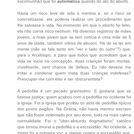
excomunhão que foi
automática
quando do ato do aborto.
Havia um risco leve de vida à menina e, se o risco se
concretizasse, ela poderia realizar um procedimento que
lhe salvasse à vida. No momento em que o aborto foi feito,
ela não corria risco nenhum. Há diversos registros de mães
jovens, a mais jovem que se tem notícia é uma mãe de 5
anos de idade, também vítima de abusos. Há de se ter em
mente (não se fala tanto em "ver o lado do outro"?) que,
para o Arcebispo, e para que todos que acreditam que a
vida se inicia na concepção, duas crianças foram mortas,
cruelmente, sem chance de defesa. Eu não deveria me
irritar e condenar quem mata duas crianças indefesas?
Preocupar-me com elas é ser obscurantista?
A pedofilia é um pecado gravíssimo. E gostaria que se
fizesse justiça: quem acabou com a pedofilia no ocidente foi
a Igreja. Foi a Igreja que proibiu os atos de pedofilia típicos
dos povos pagãos. Na Grécia, não havia menino escravo
que não fosse violentado por seu dono, tudo na mais calma
normalidade. Foi o "über-absurdo dogmatismo" católico
que tornou imoral a pedofilia e a escravidão. No ocidente, a
Igreja foi a primeira voz a clamar contra a escravidão que,