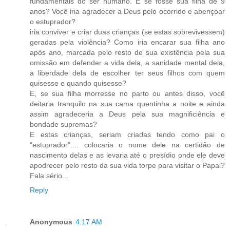
fundamentais do ser humano. E se fosse sua filha de 9
anos? Você iria agradecer a Deus pelo ocorrido e abençoar
o estuprador?
iria conviver e criar duas crianças (se estas sobrevivessem)
geradas pela violência? Como iria encarar sua filha ano
após ano, marcada pelo resto de sua existência pela sua
omissão em defender a vida dela, a sanidade mental dela,
a liberdade dela de escolher ter seus filhos com quem
quisesse e quando quisesse?
E, se sua filha morresse no parto ou antes disso, você
deitaria tranquilo na sua cama quentinha a noite e ainda
assim agradeceria a Deus pela sua magnificiência e
bondade supremas?
E estas crianças, seriam criadas tendo como pai o
"estuprador".... colocaria o nome dele na certidão de
nascimento delas e as levaria até o presídio onde ele deve
apodrecer pelo resto da sua vida torpe para visitar o Papai?
Fala sério...
Reply
Anonymous
4:17 AM