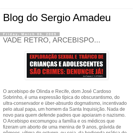
Blog do Sergio Amadeu
Friday, March 06, 2009
VADE RETRO, ARCEBISPO...
O arcebispo de Olinda e Recife, dom José Cardoso
Sobrinho, é uma expressão típica do obscurantismo, do
ultra-conservador e über-absurdo dogmatismo, incentivado
pelo atual papa, um homem da Santa Inquisição. Nada de
novo para quem defende padres que apoiaram o nazismo.
O Arcebispo excomungou a família e os médicos que
fizeram um aborto de uma menina de 9 anos, grávida de
gêmeos, vítima de estupro, ou seja, da hedionda prática de