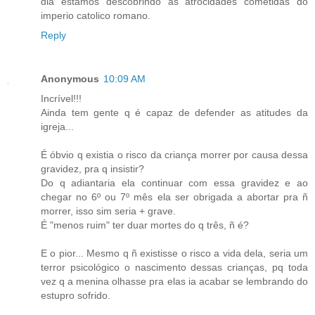
dia estamos descobrindo as atrocidades cometidas do
imperio catolico romano.
Reply
Anonymous
10:09 AM
Incrível!!!
Ainda tem gente q é capaz de defender as atitudes da
igreja...
É óbvio q existia o risco da criança morrer por causa dessa
gravidez, pra q insistir?
Do q adiantaria ela continuar com essa gravidez e ao
chegar no 6º ou 7º mês ela ser obrigada a abortar pra ñ
morrer, isso sim seria + grave.
É "menos ruim" ter duar mortes do q três, ñ é?
E o pior... Mesmo q ñ existisse o risco a vida dela, seria um
terror psicológico o nascimento dessas crianças, pq toda
vez q a menina olhasse pra elas ia acabar se lembrando do
estupro sofrido.