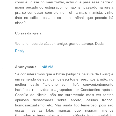
como eu disse no meu twitter, acho que para esse padre o
maior pecado do estuprador foi não ter passado na igreja
pra se confessar com ele num clima mais intimista, vinho
tinto no cálice, essa coisa toda.. afinal, que pecado há
nisso?
Coisas da igreja...
*bons tempos de cásper, amigo. grande abraço, Duds
Reply
Anonymous
11:48 AM
Se considerarmos que a bíblia (vulgo "a palavra de D-us") é
um remendo de evangelhos escritos e reescritos à mão, no
melhor estilo "telefone sem fio", convenientemente
incluídos, removidos e agrupados por Constantino após o
Concílio de Nicéia, não me surpreende mais ver tantas
opiniões desastradas sobre aborto, células tronco,
homossexualismo, etc. Mas ainda fico temeroso, pois são
essas mesmas falas mansas que inspiram menos
ilustrados e ignorantes a uma violência fundamentalista