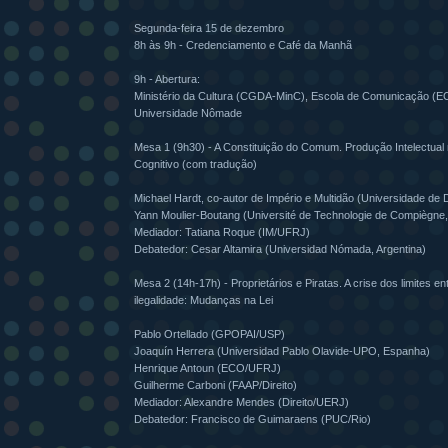
Segunda-feira 15 de dezembro
8h às 9h - Credenciamento e Café da Manhã
9h - Abertura:
Ministério da Cultura (CGDA-MinC), Escola de Comunicação (
Universidade Nômade
Mesa 1 (9h30) - A Constituição do Comum. Produção Intelectual 
Cognitivo (com tradução)
Michael Hardt, co-autor de Império e Multidão (Universidade de 
Yann Moulier-Boutang (Université de Technologie de Compiègne
Mediador: Tatiana Roque (IM/UFRJ)
Debatedor: Cesar Altamira (Universidad Nómada, Argentina)
Mesa 2 (14h-17h) - Proprietários e Piratas. A crise dos limites en
ilegalidade: Mudanças na Lei
Pablo Ortellado (GPOPAI/USP)
Joaquín Herrera (Universidad Pablo Olavide-UPO, Espanha)
Henrique Antoun (ECO/UFRJ)
Guilherme Carboni (FAAP/Direito)
Mediador: Alexandre Mendes (Direito/UERJ)
Debatedor: Francisco de Guimaraens (PUC/Rio)