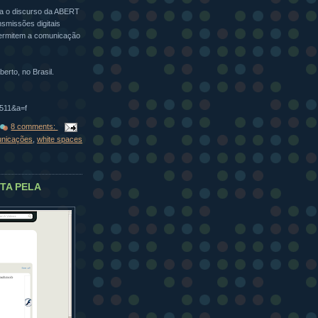
usa o discurso da ABERT
nsmissões digitais
permitem a comunicação
erto, no Brasil.
1511&a=f
8 comments:
unicações
,
white spaces
TA PELA