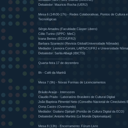
Debatedor: Mauricio Rocha (UERJ)
Mesa 6 (14h30-17h) - Redes Colaborativas, Pontos de Cultura e
Tecnológicas
Sérgio Amadeu (Faculdade Cásper Libero)
Célio Turino (SPPC- MinC)
Ivana Bentes (ECO/UFRJ)
Barbara Szaniecki (Revista Global/Universidade Nômade)
Mediador: Leonora Corsini, LABTeC/UFRJ e Universidade Nôm
Debatedor: Sarita Albagli (IBICTS)
........................................
Quarta-feira 17 de dezembro
8h - Café da Manhã
Mesa 7 (9h) - Novas Formas de Licenciamentos
Bráulio Araújo - Intervozes
Claudio Prado - Laboratório Brasileiro de Cultural Digital
João Baptista Pimentel Neto (Conselho Nacional de Cineclubes B
Oona Castro (Overmundo)
Mediador: Giuliano Djahjah (Pontão de Cultura Digital da ECO)
Debatedor: Antonio Martins (Le Monde Diplomatique)
Mesa 8 (13h) - Encerramento: Fórum Livre