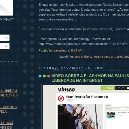
Enquanto isto... no Brasil... a Anatel persegue Rádios Livres e 
que elas "interferem na comunicação entre aeronaves" ... As tra
superam as velhas interferências analógicas. Os smart rádios 
o copyleft
sem ruído e vazamentos...
É preciso acelerar a campanha pelo Open Spectrum, Espectro Ab
Foto copiada da Revista Technology Review, do MIT:
http://www.technologyreview.com/communications/21671/?nlid=
Posted by
samadeu
at
8:24 AM
Labels:
espectro aberto
,
open spectrum
,
telecom
tuesday, november 25, 2008
VÍDEO SOBRE A FLASHMOB NA PAULIS
LIBERDADE NA INTERNET
S LIBERAM
TRE CANAIS
 FLASHMOB
PELA
 ESTARÁ
IVRE DO