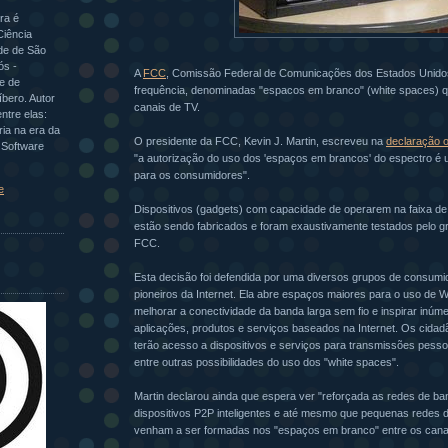
ra é
Ciência
ade de São
ós -
A
FCC
, Comissão Federal de Comunicações dos Estados Unidos 
e de
frequência, denominadas "espacos em branco" (white spaces) q
bero. Autor
canais de TV.
ntre elas:
ria na era da
O presidente da FCC, Kevin J. Martin, escreveu na
declaração o
o Software
"a autorização do uso dos 'espaços em brancos' do espectro é um
para os consumidores".
e
Dispositivos (gadgets) com capacidade de operarem na faixa d
estão sendo fabricados e foram exaustivamente testados pelo gr
FCC.
Esta decisão foi defendida por uma diversos grupos de consum
pioneiros da Internet. Ela abre espaços maiores para o uso de W
melhorar a conectividade da banda larga sem fio e inspirar inú
aplicações, produtos e serviços baseados na Internet. Os cida
terão acesso a dispositivos e serviços para transmissões pesso
entre outras possibilidades do uso dos "white spaces".
Martin declarou ainda que espera ver "reforçada as redes de ba
dispositivos P2P inteligentes e até mesmo que pequenas redes
venham a ser formadas nos "espaços em branco" entre os cana