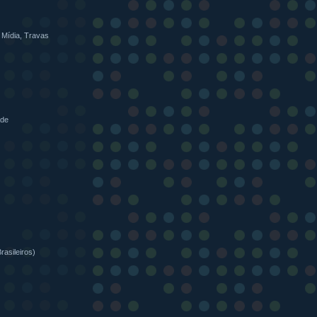
 Mídia, Travas
ade
rasileiros)