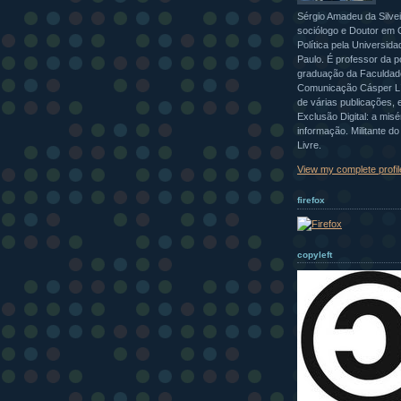
Sérgio Amadeu da Silvei
sociólogo e Doutor em 
Política pela Universid
Paulo. É professor da p
graduação da Faculdad
Comunicação Cásper Lí
de várias publicações, e
Exclusão Digital: a misé
informação. Militante d
Livre.
View my complete profil
firefox
copyleft