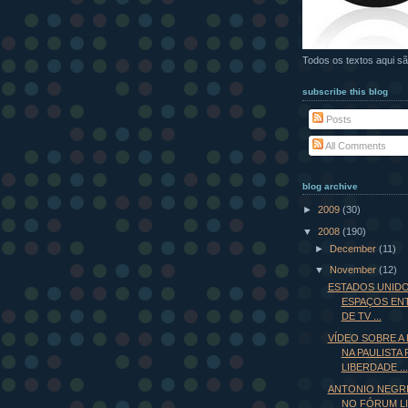
Todos os textos aqui sã
subscribe this blog
Posts
All Comments
blog archive
►
2009
(30)
▼
2008
(190)
►
December
(11)
▼
November
(12)
ESTADOS UNIDO
ESPAÇOS EN
DE TV ...
VÍDEO SOBRE A
NA PAULISTA 
LIBERDADE ...
ANTONIO NEGRI
NO FÓRUM L