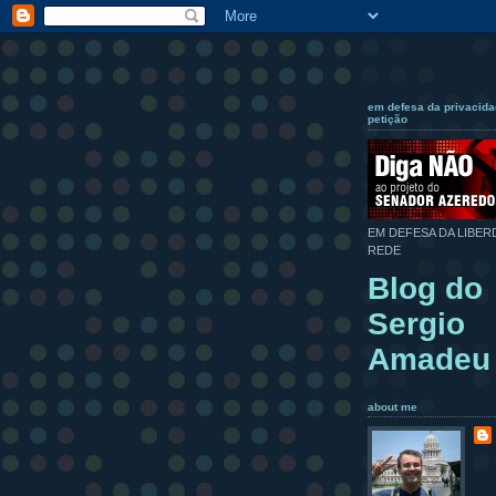
em defesa da privacida
petição
EM DEFESA DA LIBER
REDE
Blog do
Sergio
Amadeu
about me