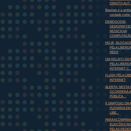
DIREITO AUT..
Bauman e a ambiv
verdade como r
DEMOSCENE,
DEMOPARTIES
MÚSICA NA
COMPUTAÇÃ
HOJE, BLOGAGE
PELA LIBERD
REDE
UM RELATO DA
PELA LIBERD
INTERNET C..
FLASH PELA LI
INTERNET
ALERTA: NESTA 
OCORRERÁ A 
PÚBLICA ...
II SIMPÓSIO DA 
PLENÁRIA EM
LIBE...
PARA ACOMPANH
ELEIÇÕES NO
PELAS REDES 