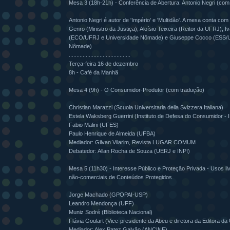
Mesa 3 (18h-21h) - Conferência de Abertura: Antonio Negri (com
Antonio Negri é autor de 'Império' e 'Multidão'. A mesa conta com
Genro (Ministro da Justiça), Aloísio Teixeira (Reitor da UFRJ), 
(ECO/UFRJ e Universidade Nômade) e Giuseppe Cocco (ESS/U
Nômade)
........................................
Terça-feira 16 de dezembro
8h - Café da Manhã
Mesa 4 (9h) - O Consumidor-Produtor (com tradução)
Christian Marazzi (Scuola Universitaria della Svizzera Italiana)
Estela Waksberg Guerrini (Instituto de Defesa do Consumidor -
Fabio Malini (UFES)
Paulo Henrique de Almeida (UFBA)
Mediador: Gilvan Vilarim, Revista LUGAR COMUM
Debatedor: Allan Rocha de Souza (UERJ e INPI)
Mesa 5 (11h30) - Interesse Público e Proteção Privada - Usos li
não-comerciais de Conteúdos Protegidos
Jorge Machado (GPOPAI-USP)
Leandro Mendonça (UFF)
Muniz Sodré (Biblioteca Nacional)
Flávia Goulart (Vice-presidente da Abeu e diretora da Editora 
Mediador: Alex Patez Galvão (ANCINE)