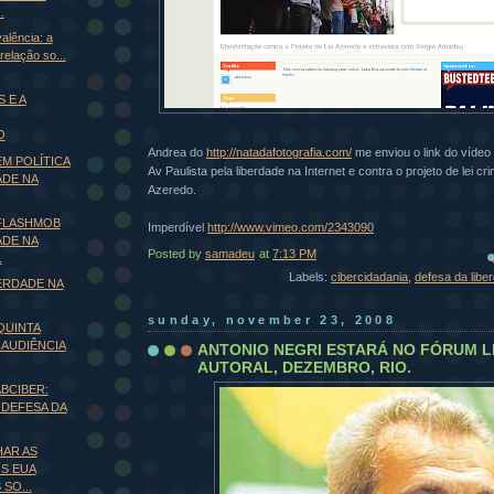
.
alência: a
elação so...
 E A
O
Andrea do
http://natadafotografia.com/
me enviou o link do vídeo
M POLÍTICA
Av Paulista pela liberdade na Internet e contra o projeto de lei c
ADE NA
Azeredo.
 FLASHMOB
Imperdível
http://www.vimeo.com/2343090
ADE NA
Posted by
samadeu
at
7:13 PM
.
Labels:
cibercidadania
,
defesa da libe
BERDADE NA
sunday, november 23, 2008
QUINTA
AUDIÊNCIA
ANTONIO NEGRI ESTARÁ NO FÓRUM LI
AUTORAL, DEZEMBRO, RIO.
ABCIBER:
 DEFESA DA
AR AS
S EUA
SO...