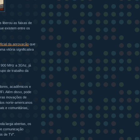
liberou as faixas de
ue existem entre os
ficial da aprovação
que
a vitória significativa
e 900 MHz a 3Ghz, já
upo de trabalho da
idores, acadêmicos e
iFi. Além disso, pode
meras inovações de
dãos norte-americanos
ais e comunitárias,
nda larga abertas, os
 de comunicação
is de TV".